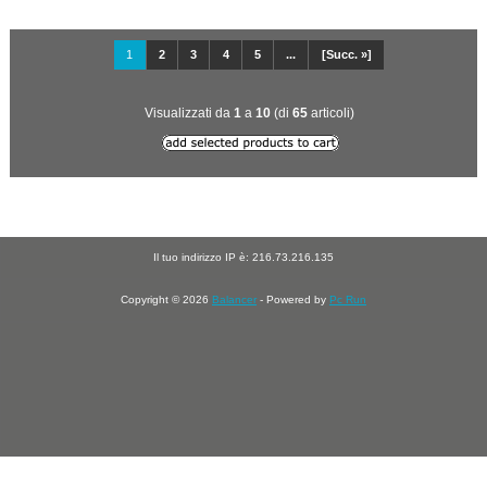
1
2
3
4
5
...
[Succ. »]
Visualizzati da
1
a
10
(di
65
articoli)
Il tuo indirizzo IP è: 216.73.216.135
Copyright © 2026
Balancer
- Powered by
Pc Run