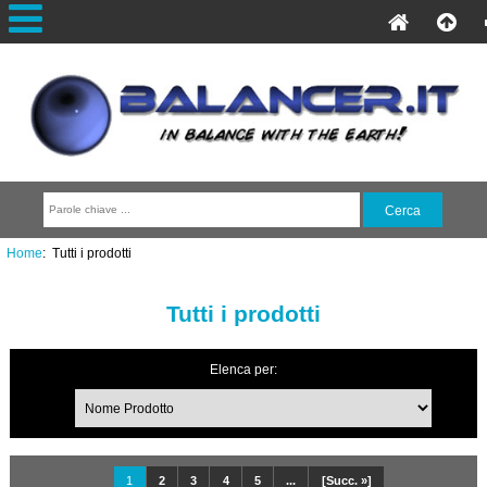
Home
: Tutti i prodotti
Tutti i prodotti
Elenca per:
1
2
3
4
5
...
[Succ. »]