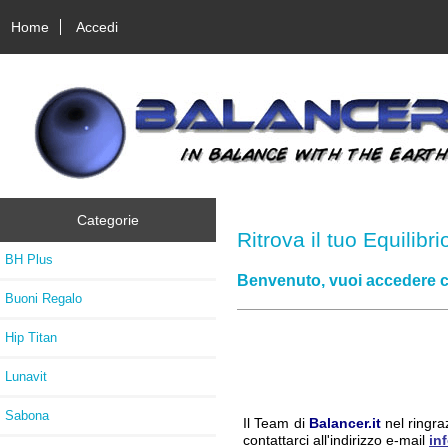
Home
Accedi
Categorie
Ritrova il tuo Equilibri
BH Plus
Benvenuto, vuoi accedere 
Buoni Regalo
Hip Titan
Lunavit
Sabona
Il Team di
Balancer.it
nel ringra
contattarci all'indirizzo e-mail
in