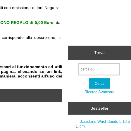
ti con emissione di Ioni Negativi,
ONO REGALO di 5,00 Euro
, da
corrisponde alla descrizione, ti
Trova
essari al funzionamento ed utili
pagina, cliccando su un link,
 maniera, acconsenti all’uso dei
Ricerca Avanzata
Bestseller
BasicLine Wrist Bands L 18.5
cm