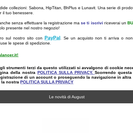
ndide collezioni: Sabona, HipTitan, BhPlus e Lunavit. Una serie di prodot
 il tuo benessere.
i anche senza effettuare la registrazione ma
se ti iscrivi
riceverai un
BU
icolo presente nel nostro negozio!
PayPal
ro sul nostro sito con
. Se un acquisto non ti arriva o non 
luse le spese di spedizione.
lancer.it!
gli strumenti terzi da questo utilizzati si avvalgono di cookie nec
pagina della nostra
POLITICA SULLA PRIVACY.
Scorrendo questa 
registrazione di un account o proseguendo la navigazione in altra
e la
nostra
POLITICA SULLA PRIVACY
Le novità di August