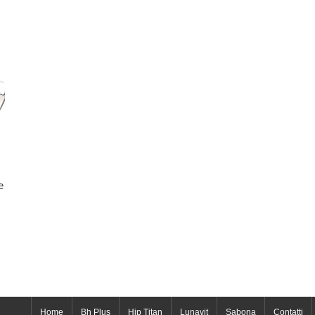
e
Home
Bh Plus
Hip Titan
Lunavit
Sabona
Contatti