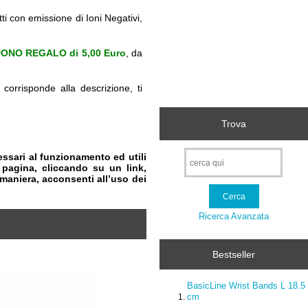
ti con emissione di Ioni Negativi,
ONO REGALO di 5,00 Euro
, da
corrisponde alla descrizione, ti
Trova
essari al funzionamento ed utili
pagina, cliccando su un link,
 maniera, acconsenti all’uso dei
Ricerca Avanzata
Bestseller
BasicLine Wrist Bands L 18.5
cm