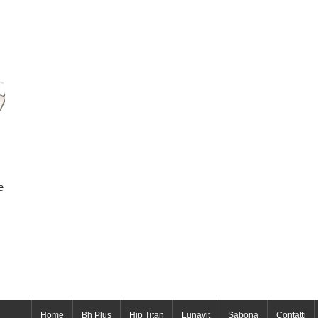
e
Home
Bh Plus
Hip Titan
Lunavit
Sabona
Contatti