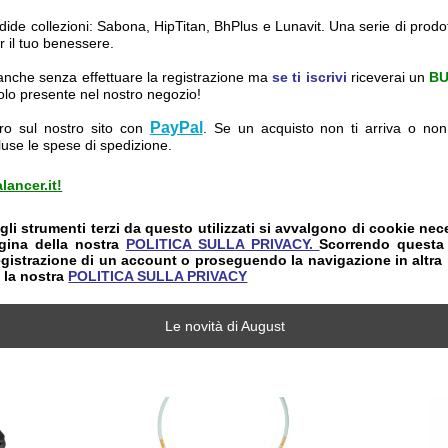
ndide collezioni: Sabona, HipTitan, BhPlus e Lunavit. Una serie di prodot
 il tuo benessere.
i anche senza effettuare la registrazione ma
se ti iscrivi
riceverai un
BU
icolo presente nel nostro negozio!
PayPal
ro sul nostro sito con
. Se un acquisto non ti arriva o non 
luse le spese di spedizione.
lancer.it!
gli strumenti terzi da questo utilizzati si avvalgono di cookie nec
pagina della nostra
POLITICA SULLA PRIVACY.
Scorrendo questa 
registrazione di un account o proseguendo la navigazione in altra
e la
nostra
POLITICA SULLA PRIVACY
Le novità di August