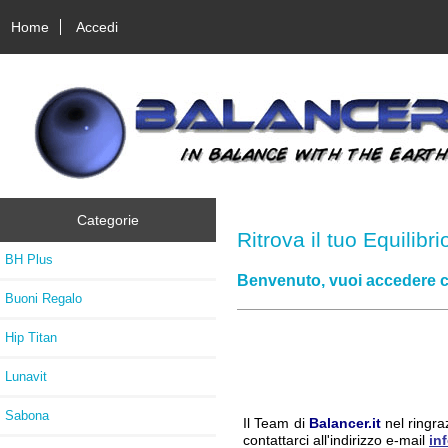
Home
Accedi
Categorie
Ritrova il tuo Equilibri
BH Plus
Benvenuto, vuoi accedere 
Buoni Regalo
Hip Titan
Lunavit
Sabona
Il Team di
Balancer.it
nel ringra
contattarci all'indirizzo e-mail
in