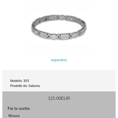
ingrandisci
Modello: 303
Prodotto da: Sabona
115.00EUR
Fai la scelta:
Misura