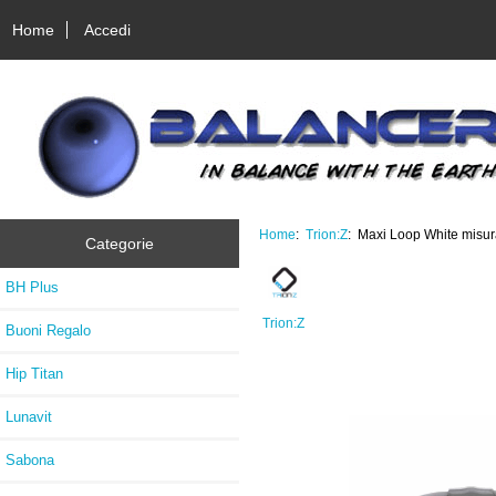
Home
Accedi
Home
:
Trion:Z
: Maxi Loop White misu
Categorie
BH Plus
Trion:Z
Buoni Regalo
Hip Titan
Lunavit
Sabona