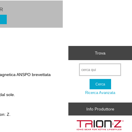
UR
o
Trova
a magnetica ANSPO brevettata
Ricerca Avanzata
dal sole.
Info Produttore
on: Z.