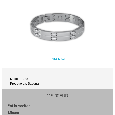
ingrandisci
Modello: 338
Prodotto da: Sabona
115.00EUR
Fai la scelta:
Misura