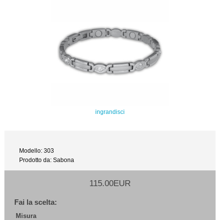
ingrandisci
Modello: 303
Prodotto da: Sabona
115.00EUR
Fai la scelta:
Misura