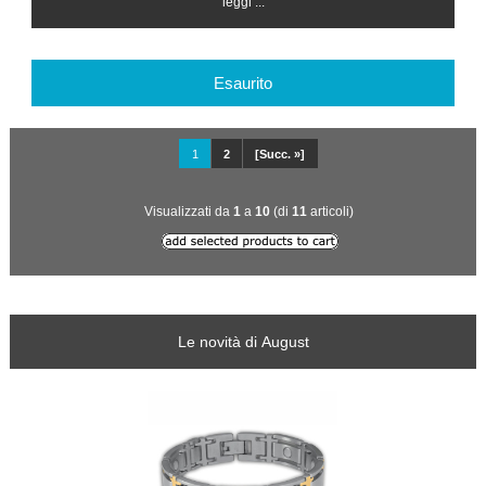
leggi ...
Esaurito
1
2
[Succ. »]
Visualizzati da
1
a
10
(di
11
articoli)
Le novità di August