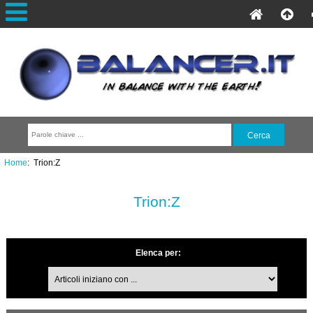
Home
: Trion:Z
Trion:Z
Elenca per: