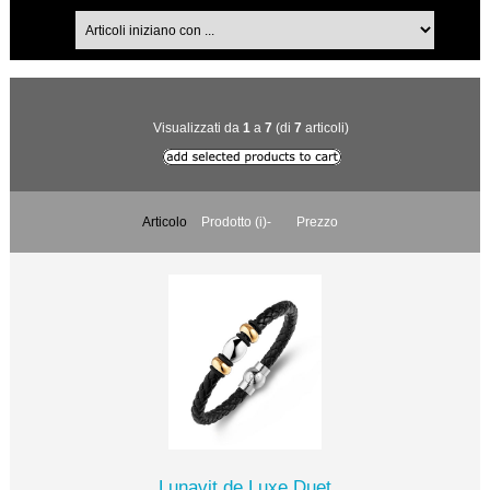
Visualizzati da
1
a
7
(di
7
articoli)
Articolo
Prodotto (i)-
Prezzo
Lunavit de Luxe Duet