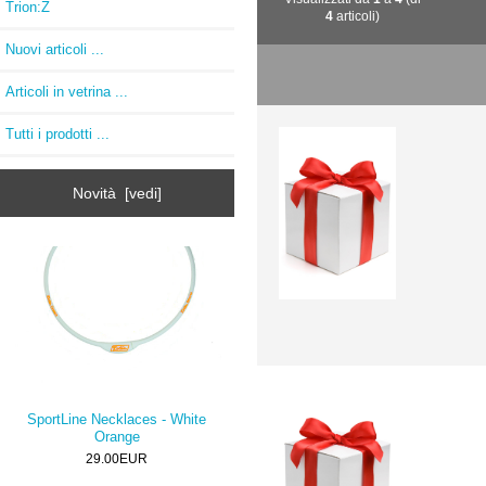
Trion:Z
4
articoli)
Nuovi articoli ...
Articoli in vetrina ...
Tutti i prodotti ...
Novità [vedi]
SportLine Necklaces - White
Orange
29.00EUR