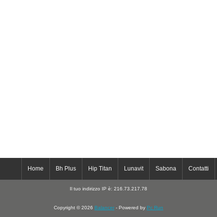
Home
Bh Plus
Hip Titan
Lunavit
Sabona
Contatti
Il tuo indirizzo IP è: 216.73.217.78
Copyright © 2026
Balancer
- Powered by
Pc Run