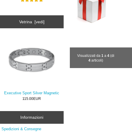
Vetrina [vedi]
Visualizzati da
1
a
4
(di
4
articoli)
Executive Sport Silver Magnetic
115.00EUR
Informazioni
Spedizioni & Consegne