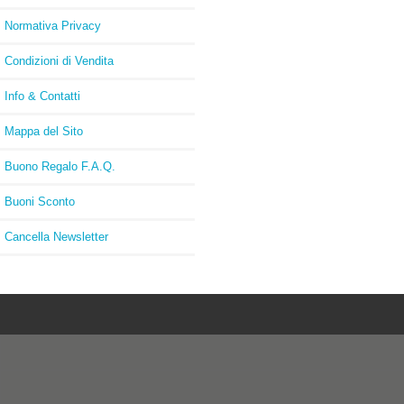
Normativa Privacy
Condizioni di Vendita
Info & Contatti
Mappa del Sito
Buono Regalo F.A.Q.
Buoni Sconto
Cancella Newsletter