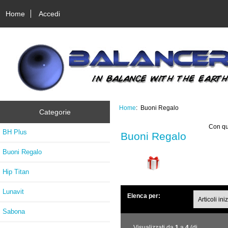
Home
Accedi
Home
: Buoni Regalo
Categorie
Con qu
BH Plus
Buoni Regalo
Buoni Regalo
Hip Titan
Lunavit
Elenca per:
Sabona
Visualizzati da
1
a
4
(di